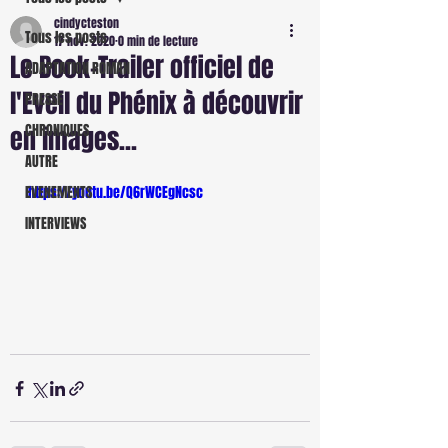
cindycteston
Tous les posts
17 nov. 2020
0 min de lecture
Le Book-Trailer officiel de
ADAPTATION ROMAN
l'Eveil du Phénix à découvrir
PRESSE
en images...
CHRONIQUES
AUTRE
EVENEMENTS
https://youtu.be/Q6rWCEgNcsc
INTERVIEWS