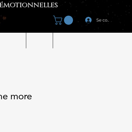
 émotionnelles
Se connecter
Boutique
SALONS
Autres
ne more