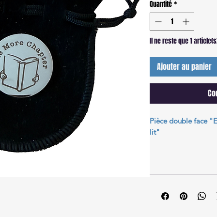
Quantité
*
Il ne reste que 1 article(
Ajouter au panier
Co
Pièce double face "E
lit"