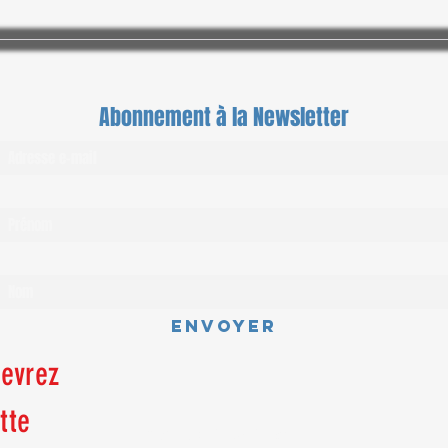
Abonnement à la Newsletter
Envoyer
cevrez
tte
©2026 par Cindy.C.Teston.