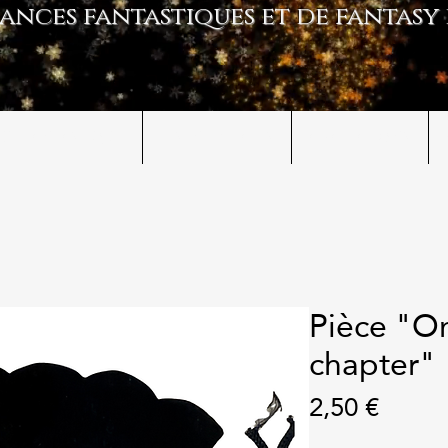
ances fantastiques et de fantasy
CE FANTASTIQUE
LES INTEGRALES
ADAPTATIONS
Pièce "O
chapter"
Prix
2,50 €