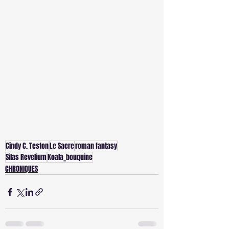
Cindy C. Teston
Le Sacre
roman fantasy
Silas Revelium
Koala_bouquine
CHRONIQUES