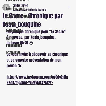
cindycteston
Tous les posts
22 mai 2022
1 min de lecture
Le Sacre - Chronique par
ADAPTATION ROMAN
Koala_bouquine
PRESSE
CHRONIQUES
Magnifique chronique pour "Le Sacre" 
à nouveau, par Koala_bouquine. 
AUTRE
Un beau 18/20 😍 
EVENEMENTS
INTERVIEWS
Je vous invite à découvrir sa chronique 
et sa superbe présentation de mon 
roman 🥰
https://www.instagram.com/p/Cdv2rRu
K3c9/?igshid=YmMyMTA2M2Y=